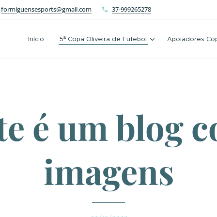
formiguensesports@gmail.com
37-999265278
Início
5ª Copa Oliveira de Futebol
Apoiadores Cop
te é um blog 
imagens