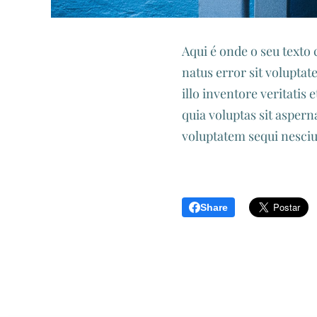
Aqui é onde o seu texto 
natus error sit volupt
illo inventore veritatis
quia voluptas sit aspern
voluptatem sequi nesciu
Share