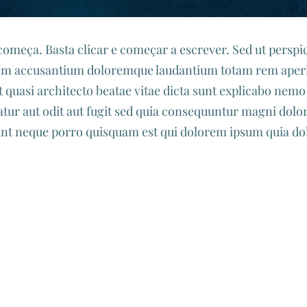
começa. Basta clicar e começar a escrever. Sed ut perspi
atem accusantium doloremque laudantium totam rem aper
 et quasi architecto beatae vitae dicta sunt explicabo ne
atur aut odit aut fugit sed quia consequuntur magni dolor
nt neque porro quisquam est qui dolorem ipsum quia dol