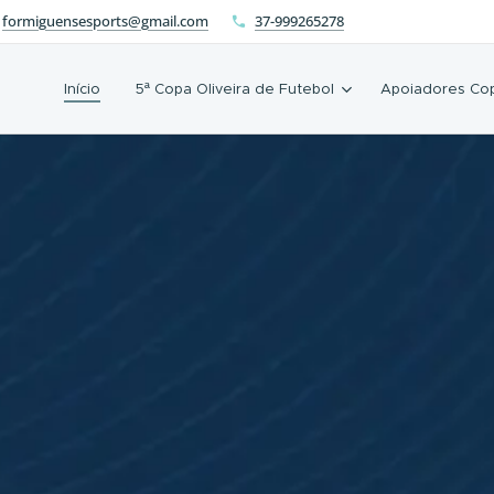
formiguensesports@gmail.com
37-999265278
Início
5ª Copa Oliveira de Futebol
Apoiadores Cop